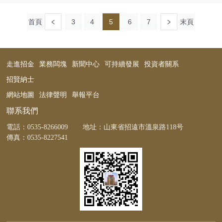
首頁
3
4
5
6
7
末頁
走進招金
業務闆塊
新聞中心
可持續發展
投資者關系
招賢納士
網站地圖
法律聲明
舉報平台
聯系我們
電話：
0535-8266009
地址：山東省招遠市溫泉路118号
傳真：0535-8227541