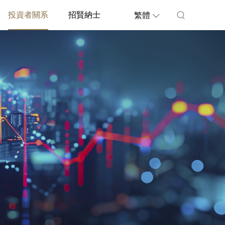
投資者關系
招賢納士
繁體