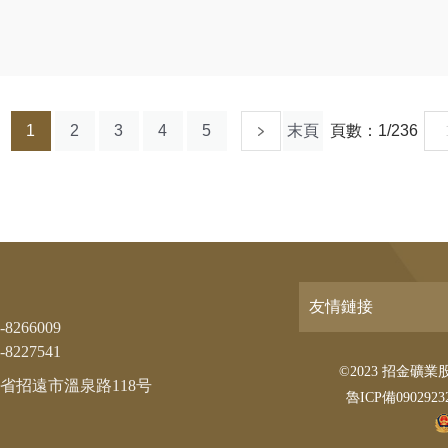
1
2
3
4
5
末頁
頁數：
1/236
友情鏈接
-8266009
8227541
©2023 招金礦業股份有
省招遠市溫泉路118号
魯ICP備0902923