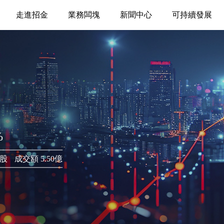
走進招金
業務闆塊
新聞中心
可持續發展
%
萬股
成交額 5.50億