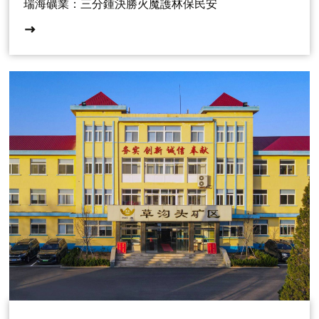
瑞海礦業：三分鍾決勝火魔護林保民安