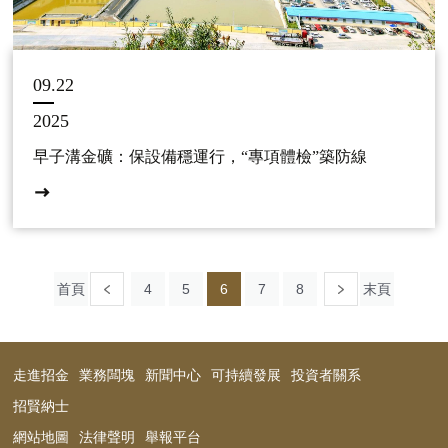
09.22
2025
早子溝金礦：保設備穩運行，“專項體檢”築防線
首頁
4
5
6
7
8
末頁
走進招金
業務闆塊
新聞中心
可持續發展
投資者關系
招賢納士
網站地圖
法律聲明
舉報平台