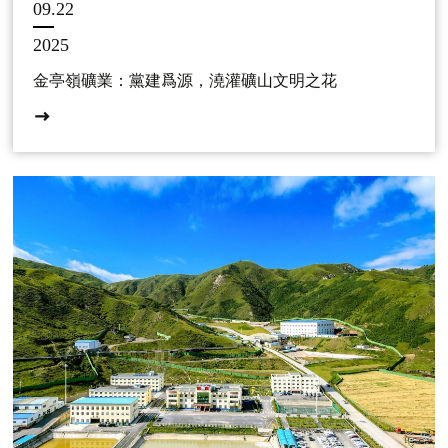
09.22
2025
金亭嶺礦業：黨建爲源，澆灌礦山文明之花