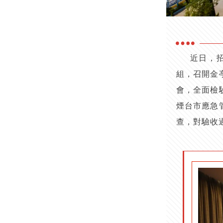
近日，招遠
組，召開金
會，全面檢
煙台市應急
查，對驗收