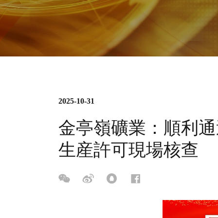
2025-10-31
金亭嶺礦業：順利通
生産許可現場核查