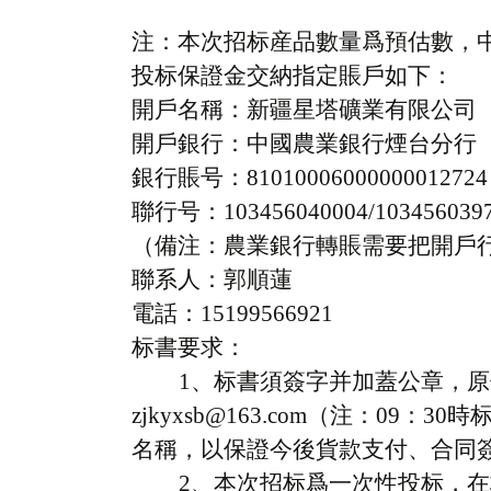
注：
本次招标産品數量爲預估數，
投标保證金交納指定賬戶如下：
開戶名稱：
新疆星塔礦業有限
公司
開戶銀行：
中國農業銀行煙台分行
銀行賬号：
81010006000000012724
聯行号：
103456040004/103456039
（備注：農業銀行轉賬需要把開戶
聯系人：
郭順蓮
電話：
15199566921
标書要求：
1、标書須簽字并加蓋公章，
zjkyxsb
@163.com
（注：
0
9：
3
0時
名稱，以保證今後貨款支付、合同
2、本次招标爲一次性投标，