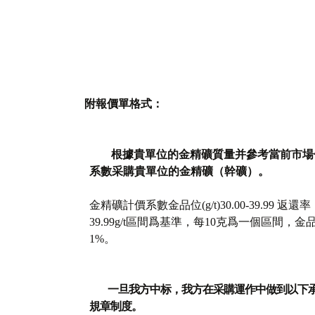
附報價單格式：
根據貴單位的
金精礦
質量并參考當前市場
系數
采購貴單位的
金精礦
（幹礦）。
金精礦計價系數金品位(g/t)30.00-39.99 返還
39.99g/t區間爲基準，每10克爲一個區間
1%。
一旦我方中标，我方在采購運作中做到以下
規章制度。