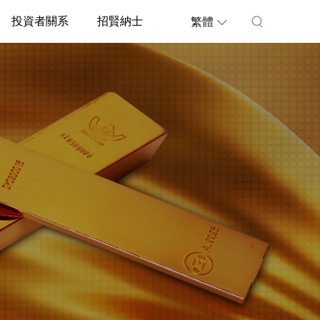
投資者關系
招賢納士
繁體