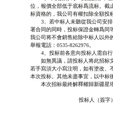
位，報價全部低于底标爲流标。截
标資格的，我公司有權扣除全額投
3、若中标人未聽從我公司安
署合同的同時，投标保證金轉爲同
我公司将不會銷售給除中标人以外
舉報電話：0535-8262976。
4、投标前各意向投标人需自行
如無異議，請投标人将此招标
若手寫須大小
寫注明，
如有
塗改、
本次投标。其他
未盡事宜，以中标
本次招标最終解釋權歸
新疆星
投标人（簽字