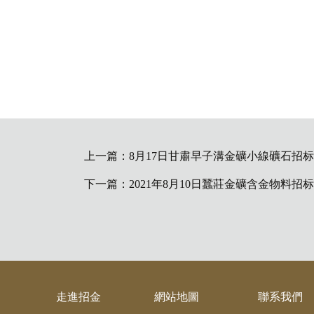
上一篇：
8月17日甘肅早子溝金礦小線礦石招标
下一篇：
2021年8月10日蠶莊金礦含金物料招
走進招金
網站地圖
聯系我們