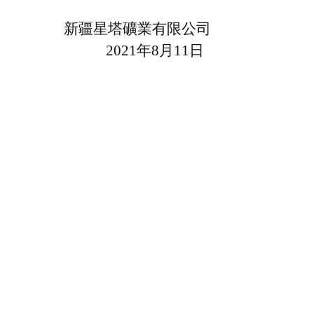
新疆星塔礦業有限公司
2021
年
8
月
11
日