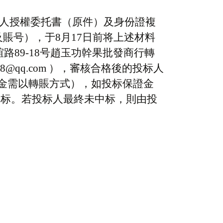
法人授權委托書（原件）及身份證複
及賬号），于
8
月
17
日前将上述材料
路89-18号趙玉功幹果批發商行轉
qq.com ）
，審核合格後的
投标人
金需以轉賬方式），如投标保證金
投标。若投标人最終未中标，則由投