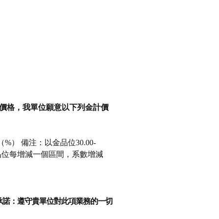
價格，我單位願意以
下列金計價
率（%） 備注：以金品位30.00-
，金品位每增減一個區間，系數增減
承諾：遵守貴單位對此項業務的一切