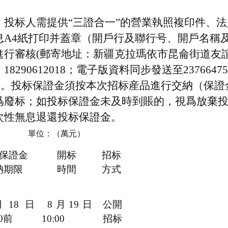
。投标人需提供
“三證合一”的營業執照複印件、
息
A4紙打印并蓋章（開戶行及聯行号、開戶名稱
進行
審核
(郵寄地址：新疆克拉瑪依市昆侖街道友誼
0612018；電子版資料同步發送至237664758@
金。投标保證金須按本次招标産品
進行
交納（保證
爲廢标；如投标保證金未及時
到賬
的，視爲放棄
次性無息退還投标保證金。
單位：（萬元）
保證金
開标
招标
納期限
時間
方式
月
18
日
8月19日
公開
0
前
10:00
招标