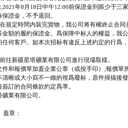
止
2021
年
8
月
18
日
中
午
12:00前
保證金到賬少于三
标保證金，不予退回。
排在規定時間内裝完貨物，我公司将有權終止合同
等金額的履約保證金。爲保障中标人的權益，我
的任何客戶。如本次招标有違反上述約定的行爲
前往
新疆星塔礦業有限
公司進行現場取樣。
文件和報價單加蓋企業公章（或按手印）
;報價單
不清晰
或
大小寫不一緻
的
視爲廢标
，原件掃描後
後簽訂的合同條款約定爲準。
塔礦業有限
公司。
）蓋章：