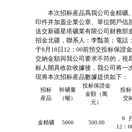
本次招标産品爲我公司
金精礦
印件并加蓋企業公章
、
單位開戶信
送交
新疆星塔礦業有限
公司
财務部
招金北疆，聯系人：李豔英；電話：1829
于
8
月
18
日
12
：
00
前預交投标保證
交納金額與我公司要求不符的，視
标人開具收款收據後，我公司将一
現将本次招标産品數據提供如下：
投标保證金
招标
幹礦量
投标
金額
（萬
産品
（噸）
交
元）
8
金精礦
5000
500.00
12
：
0