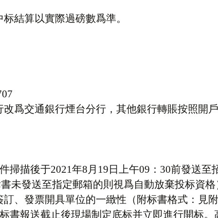
中标
結算以實際過磅數爲準。
707
行改爲交通銀行煙台分行，其他銀行轉賬按照開
原件掃描後于
2021
年
8
月
19
日上午
09
：
30前
發送至
标書未發送至指定郵箱的則視爲自動放棄投标資格
簽訂、發票開具單位的一緻性（附标書格式：見
在标書報送截止後現場制定底标并立即進行開标。