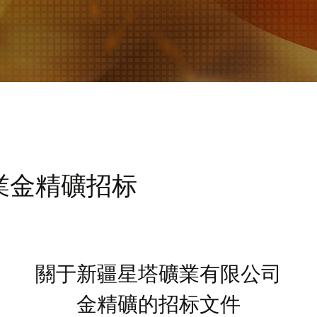
業金精礦招标
關于
新疆星塔礦業有限
公司
金精礦的
招标文件