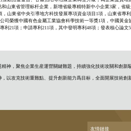
設試點和山東省管理标杆企業，新增省級專精特新中小企業3家，省
項，山東省中央引導地方科技發展專項資金項目1項，山東省專利
。公司榮獲中國有色金屬工業協會科學技術一等獎1項，中國黃金
明專利21項；申請專利211項，其中發明專利48項；發表核心論文
神，聚焦企業生産運營關鍵難題，持續強化技術攻關和創新驅動，培育新質生
精神，以攻克技術重難點、提升創新能力爲目标，全面開展技術創
友情鏈接