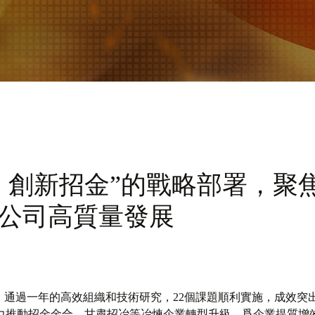
、創新招金”的戰略部署，聚
公司高質量發展
堅，通過一年的高效組織和技術研究，22個課題順利實施，成效突
力推動招金金合、甘肅招冶等冶煉企業轉型升級，爲企業提質增