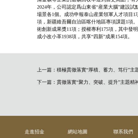
2024年，公司認定爲山東省“産業大腦”建
場景各1個。成功申報泰山産業領軍人才項目1
項，新疆維吾爾自治區喀什地區專項課題1項
術創新成果獎11項；授權專利175項，其中發
成小改小革1938項，共享“四新”成果154項。
上一篇：
積極貫徹落實“厚積、蓄力、笃行”主題精
下一篇：
貫徹落實“聚力、突破、提升”主題
走進招金
網站地圖
聯系我們