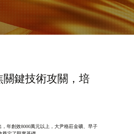
焦關鍵技術攻關，培
出，年創效8000萬元以上，大尹格莊金礦、早子
效奠定了堅實基礎。