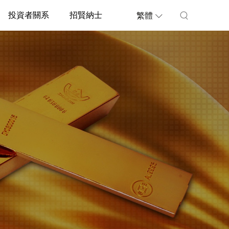
投資者關系
招賢納士
繁體