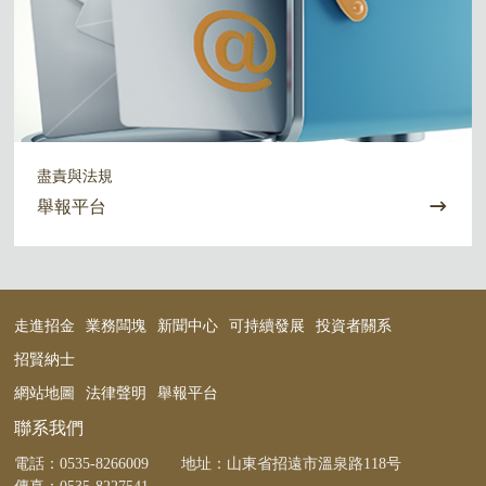
盡責與法規
舉報平台
走進招金
業務闆塊
新聞中心
可持續發展
投資者關系
招賢納士
網站地圖
法律聲明
舉報平台
聯系我們
電話：
0535-8266009
地址：山東省招遠市溫泉路118号