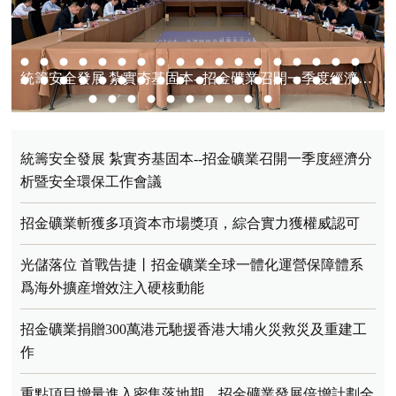
統籌安全發展 紮實夯基固本--招金礦業召開一季度經濟分析暨安全環保工作會議
統籌安全發展 紮實夯基固本--招金礦業召開一季度經濟分
析暨安全環保工作會議
招金礦業斬獲多項資本市場獎項，綜合實力獲權威認可
光儲落位 首戰告捷丨招金礦業全球一體化運營保障體系
爲海外擴産增效注入硬核動能
招金礦業捐贈300萬港元馳援香港大埔火災救災及重建工
作
重點項目增量進入密集落地期，招金礦業發展倍增計劃全