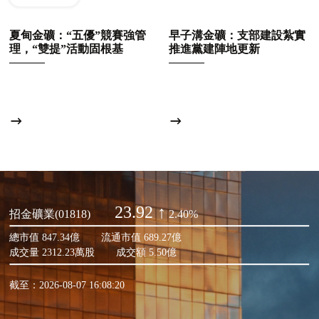
夏甸金礦：“五優”競賽強管
早子溝金礦：支部建設紮實
理，“雙提”活動固根基
推進黨建陣地更新
23.92 ↑
招金礦業(01818)
2.40%
總市值 847.34億
流通市值 689.27億
成交量 2312.23萬股
成交額 5.50億
截至：2026-08-07 16:08:20